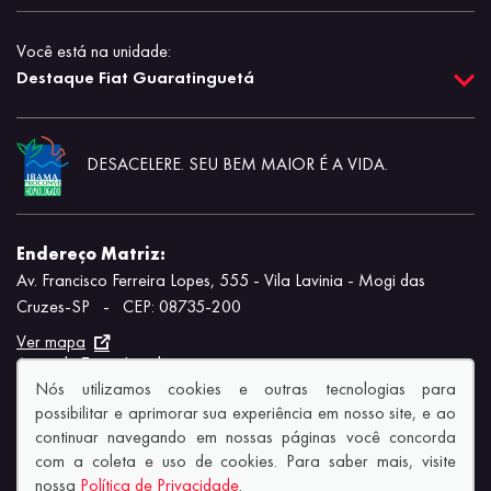
Você está na unidade:
Destaque Fiat Guaratinguetá
DESACELERE. SEU BEM MAIOR É A VIDA.
Endereço Matriz:
Av. Francisco Ferreira Lopes, 555 - Vila Lavinia - Mogi das
Cruzes-SP
-
CEP: 08735-200
Ver mapa
Aviso de Texto Legal
Nós utilizamos cookies e outras tecnologias para
possibilitar e aprimorar sua experiência em nosso site, e ao
continuar navegando em nossas páginas você concorda
com a coleta e uso de cookies. Para saber mais, visite
nossa
Política de Privacidade
.